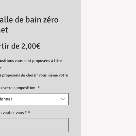
salle de bain zéro
et
Prix
rtir de
2,00€
promotionnel
sitions vous sont proposées à titre
e.
s proposons de choisir vous même votre
lle de bain zéro déchet. 🌿
ez votre composition
*
e commande d'au moins 24€, le petit
ionner
 crochet vous est offert. 🤩
u voulez-vous ?
*
ut être composé de :
e en coton et éponge bambou toute
50 l'unité, x4 lingettes 5€, x7 lingettes