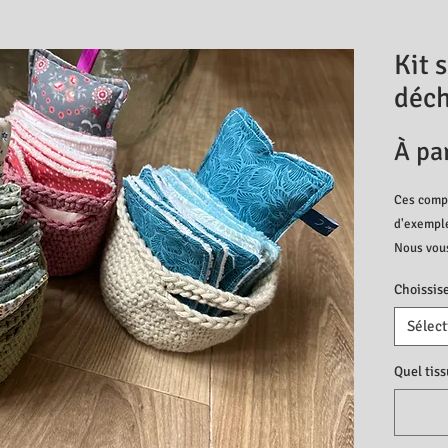
Kit 
déch
À pa
Ces compo
d'exempl
Nous vou
kit de sa
Choissis
Pour tout
Sélect
panier en
Quel tiss
Le kit pe
- Lingett
douce (1,