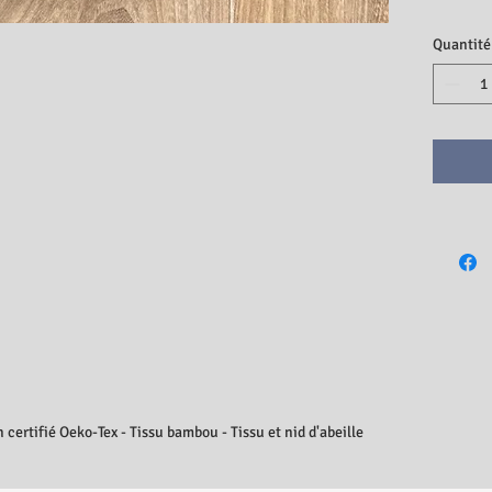
8€, et x1
- Lavette 
Quantité
- Sac fil
la machin
- Poche à
éponge ou 
- Éponge 
(8€).
Nous pro
vous pour
Merci de 
souhaité 
 certifié Oeko-Tex - Tissu bambou - Tissu et nid d'abeille