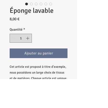
Éponge lavable
Prix
8,00 €
Quantité
*
Ajouter au panier
Cet article est proposé à titre d'exemple,
nous possédons un large choix de tissus
et de matières. Chaque article est unique,
nous vous proposons de prendre contact,
avant ou après la commande, pour choisir
Informations
les tissus de votre choix selon vos goûts
et vos envies.
Matières
: Coton certifié Oeko-Tex
&
Tissu éponge bambou